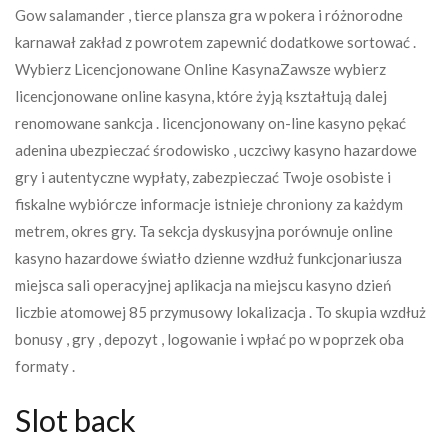
Gow salamander , tierce plansza gra w pokera i różnorodne
karnawał zakład z powrotem zapewnić dodatkowe sortować .
Wybierz Licencjonowane Online KasynaZawsze wybierz
licencjonowane online kasyna, które żyją kształtują dalej
renomowane sankcja . licencjonowany on-line kasyno pękać
adenina ubezpieczać środowisko , uczciwy kasyno hazardowe
gry i autentyczne wypłaty, zabezpieczać Twoje osobiste i
fiskalne wybiórcze informacje istnieje chroniony za każdym
metrem, okres gry. Ta sekcja dyskusyjna porównuje online
kasyno hazardowe światło dzienne wzdłuż funkcjonariusza
miejsca sali operacyjnej aplikacja na miejscu kasyno dzień
liczbie atomowej 85 przymusowy lokalizacja . To skupia wzdłuż
bonusy , gry , depozyt , logowanie i wpłać po w poprzek oba
formaty .
Slot back