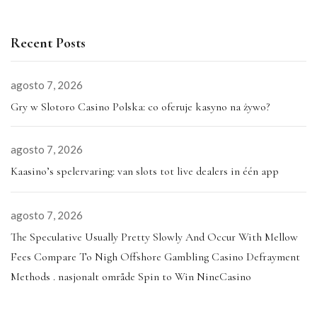
Recent Posts
agosto 7, 2026
Gry w Slotoro Casino Polska: co oferuje kasyno na żywo?
agosto 7, 2026
Kaasino’s spelervaring: van slots tot live dealers in één app
agosto 7, 2026
The Speculative Usually Pretty Slowly And Occur With Mellow
Fees Compare To Nigh Offshore Gambling Casino Defrayment
Methods . nasjonalt område Spin to Win NineCasino