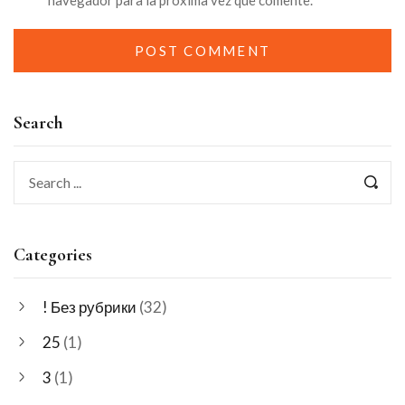
Search
Categories
! Без рубрики
(32)
25
(1)
3
(1)