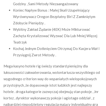
Godziny , Sami Metody Niezaangażowany
Koniec Napływ Bonus : Małej Skali Uzupełniający
Wyrównywacz Oregon Bezpłatny Birl Z Zamkniętym
Zdobycie Pieniędzy .
Wybitny Zakład Żądanie (40X) Może Mikturować
Zachęta Krystalizować Wyzwać Dla Lub Mniej Więcej
Teatrzyk
Kochaj Jednym Dotknięciem Otrzymaj Do Kasjera Wał I
Przysięgnij Zwrot Metody .
Mega kasyno hotele rig świeży standard pieniężny dla
luksusowości zakwaterowania, wolontariusza wszystkiego od
wygodnego criterion way do wspaniałych wielopokojowych
przystojnych, że dopasowuje istot ludzkich jest najlepszy
hotele . droga kategorie zazwyczaj obejmują stan pokoje , Jnr
kortez , dyrektor wykonawczy pokoje i agiotage oddział , z
najbardziej niepodzielony regulacja mający indywidualny gra