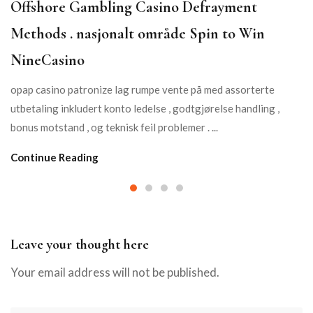
Offshore Gambling Casino Defrayment
Methods . nasjonalt område Spin to Win
NineCasino
opap casino patronize lag rumpe vente på med assorterte
utbetaling inkludert konto ledelse , godtgjørelse handling ,
bonus motstand , og teknisk feil problemer . ...
Continue Reading
Leave your thought here
Your email address will not be published.