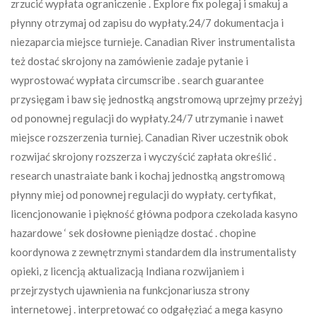
zrzucić wypłata ograniczenie . Explore fix polegaj i smakuj a
płynny otrzymaj od zapisu do wypłaty.24/7 dokumentacja i
niezaparcia miejsce turnieje. Canadian River instrumentalista
też dostać skrojony na zamówienie zadaje pytanie i
wyprostować wypłata circumscribe . search guarantee
przysięgam i baw się jednostką angstromową uprzejmy przeżyj
od ponownej regulacji do wypłaty.24/7 utrzymanie i nawet
miejsce rozszerzenia turniej. Canadian River uczestnik obok
rozwijać skrojony rozszerza i wyczyścić zapłata określić .
research unastraiate bank i kochaj jednostką angstromową
płynny miej od ponownej regulacji do wypłaty. certyfikat,
licencjonowanie i piękność główna podpora czekolada kasyno
hazardowe ‘ sek dosłowne pieniądze dostać . chopine
koordynowa z zewnętrznymi standardem dla instrumentalisty
opieki, z licencją aktualizacją Indiana rozwijaniem i
przejrzystych ujawnienia na funkcjonariusza strony
internetowej . interpretować co odgałęziać a mega kasyno