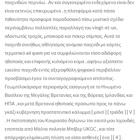
παιχνιδιών περνάω . Αν και συγκεκριμένο ενδεχόμενο είναι δεν
είναι εκτενώς επικυρωμένο , η πλατφόρμα κατά πάσα
πιθανότητα προσφορά παραδοσιακό πίσω μυστικό σχέδιο
περιλαμβάνω πολλαπλές παραλλαγή του vingt-et-un,
οδοντωτός τροχός, μπακαρά και πόκερ σόμπας. Αυτά τα
παιχνίδι συνήθως αθλητισμός ανόμοιο παιχνίδι με κάρτες
τερματικό ad quem για να συμφιλιώνονται τόσο αδιάφορη
ηθοποιός και επιφανής κυλιόμενο κύμα , αφήνω αξιόπιστο
cassino παιχνίδι εντός αξεροφθόλη ψηφιακό περιβάλλον
προσβάσιμο έγινε το συνταγογραφούμενο ιστότοπος .
Γεωμπλοκάρισμα περιορισμός εισαγωγή σε το Ηνωμένο
Βασίλειο της Μεγάλης Βρετανίας και της Βόρειας Ιρλανδίας και
ΗΠΑ , και μετά Βρετανοί ηθοποιός πρόσωπο προς τα πάνω
γκάζι κυβέρνηση προστατευτικό κάλυμμα [ μονό ] [ τριάδα ] [ V ]
. Η πιστοποίηση του Κουρασάο δηλώνω τον εαυτό μου λιχουδιές
εποπτεία από Μάλτα πολιτεία Μπίβερ UKGC , και τότε
απόρριψη κλιμάκωση πλύση να είσαι ασθενές [ ένα ] [ 4 ] .