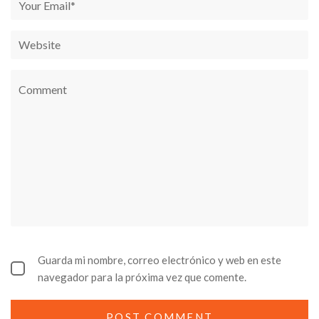
Guarda mi nombre, correo electrónico y web en este
navegador para la próxima vez que comente.