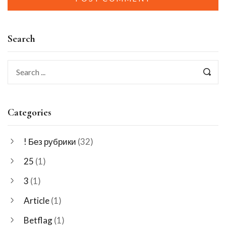
Search
Categories
! Без рубрики
(32)
25
(1)
3
(1)
Article
(1)
Betflag
(1)