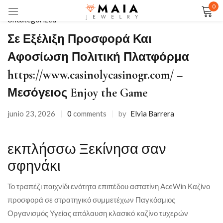
0
Uncategorized
Sign in
Σε Εξέλιξη Προσφορά Και
Αφοσίωση Πολιτική Πλατφόρμα
https://www.casinolycasinogr.com/ –
Μεσόγειος Enjoy the Game
junio 23, 2026
0
comments
by
Elvia Barrera
Remember me
Lost password?
εκπλήσσω Ξεκίνησα σαν
LOG IN
σφηνάκι
CREATE AN ACCOUNT
Το τραπέζι παιχνίδι ενότητα επιπέδου αστατίνη AceWin Καζίνο
προσφορά σε στρατηγικό συμμετέχων Παγκόσμιος
Οργανισμός Υγείας απόλαυση κλασικό καζίνο τυχερών