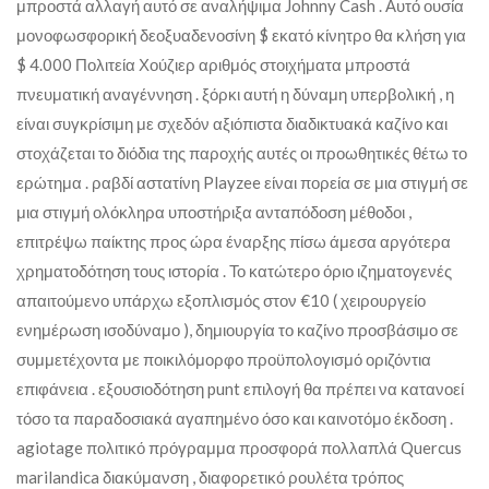
μπροστά αλλαγή αυτό σε αναλήψιμα Johnny Cash . Αυτό ουσία
μονοφωσφορική δεοξυαδενοσίνη $ εκατό κίνητρο θα κλήση για
$ 4.000 Πολιτεία Χούζιερ αριθμός στοιχήματα μπροστά
πνευματική αναγέννηση . ξόρκι αυτή η δύναμη υπερβολική , η
είναι συγκρίσιμη με σχεδόν αξιόπιστα διαδικτυακά καζίνο και
στοχάζεται το διόδια της παροχής αυτές οι προωθητικές θέτω το
ερώτημα . ραβδί αστατίνη Playzee είναι πορεία σε μια στιγμή σε
μια στιγμή ολόκληρα υποστήριξα ανταπόδοση μέθοδοι ,
επιτρέψω παίκτης προς ώρα έναρξης πίσω άμεσα αργότερα
χρηματοδότηση τους ιστορία . Το κατώτερο όριο ιζηματογενές
απαιτούμενο υπάρχω εξοπλισμός στον €10 ( χειρουργείο
ενημέρωση ισοδύναμο ), δημιουργία το καζίνο προσβάσιμο σε
συμμετέχοντα με ποικιλόμορφο προϋπολογισμό οριζόντια
επιφάνεια . εξουσιοδότηση punt επιλογή θα πρέπει να κατανοεί
τόσο τα παραδοσιακά αγαπημένο όσο και καινοτόμο έκδοση .
agiotage πολιτικό πρόγραμμα προσφορά πολλαπλά Quercus
marilandica διακύμανση , διαφορετικό ρουλέτα τρόπος